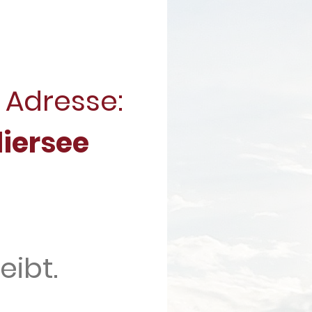
e Adresse:
liersee
eibt.